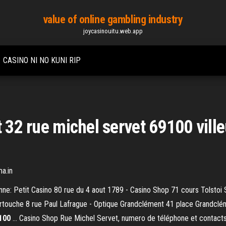
value of online gambling industry
joycasinouitu.web.app
CASINO NI NO KUNI RIP
t 32 rue michel servet 69100 vil
a.in
anne: Petit Casino 80 rue du 4 aout 1789 - Casino Shop 71 cours Tolstoi 
artouche 8 rue Paul Lafrague - Optique Grandclément 41 place Grandc
100
... Casino Shop Rue Michel Servet, numero de téléphone et contacts.