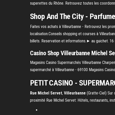
superettes du Rhône. Retrouvez toutes les coordonn
Shop And The City - Parfumer
Faites vos achats à Villeurbanne - Retrouvez les pro
localisation.Conseils shopping et courses à Villeur
billets. Reservation et informations.► au guichet. 16
Casino Shop Villeurbanne Michel Se
Magasins Casino Supermarchés Villeurbanne Charpenn
supermarché à Villeurbanne - 69100 Magasins Casino
PETIT CASINO - SUPERMARCH
Rue
Michel
Servet
,
Villeurbanne
(Gratte-Ciel) Sur 
proximité Rue Michel Servet: Hôtels, restaurants, inst